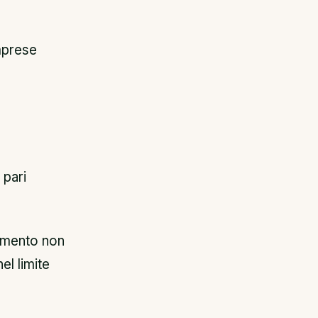
mprese
 pari
timento non
l limite