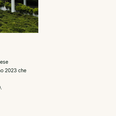
rese
anno 2023 che
.