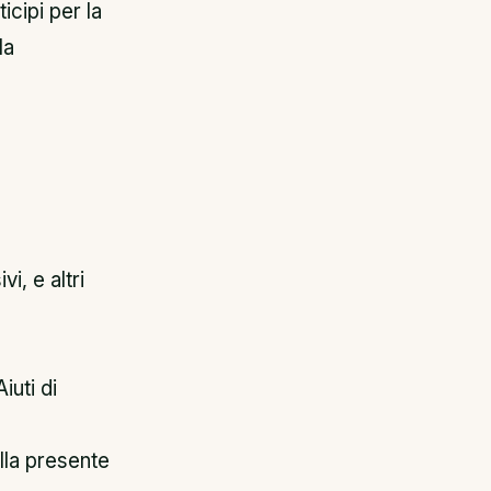
cipi per la
la
i, e altri
iuti di
lla presente