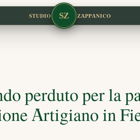
SZ
STUDIO
ZAPPANICO
ndo perduto per la p
zione Artigiano in F