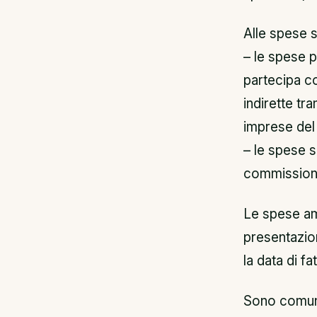
Alle spese s
– le spese p
partecipa c
indirette tra
imprese del
– le spese s
commission
Le spese am
presentazio
la data di f
Sono comunq