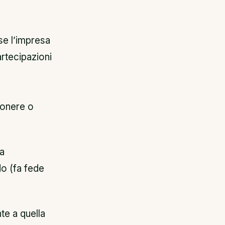
se l’impresa
rtecipazioni
o onere o
la
o (fa fede
e a quella