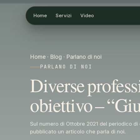
Home
Servizi
Video
Home
·
Blog
·
Parlano di noi
PARLANO DI NOI
Diverse profess
obiettivo – “Giu
Sul numero di Ottobre 2021 del periodico di d
pubblicato un articolo che parla di noi.