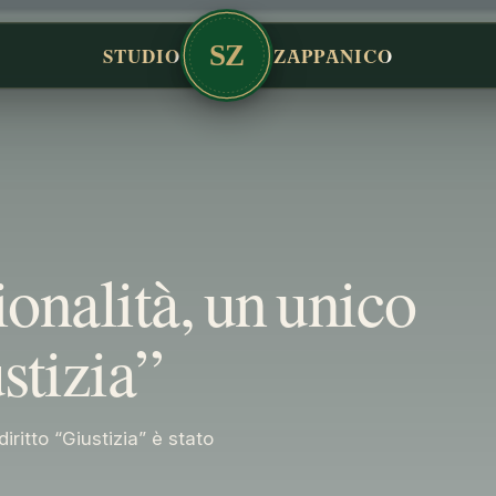
SZ
STUDIO
ZAPPANICO
ionalità, un unico
stizia”
iritto “Giustizia” è stato