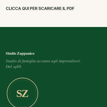
CLICCA QUI PER SCARICARE IL PDF
Footer e informazioni
Studio Zappanico
Studio di famiglia accanto agli imprenditori.
Dal 1968.
SZ