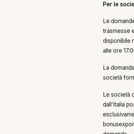
Per le socie
Le domande d
trasmesse e
disponibile 
alle ore 17
La domanda d
società forn
Le società c
dall’Italia 
esclusivamen
bonusexportd