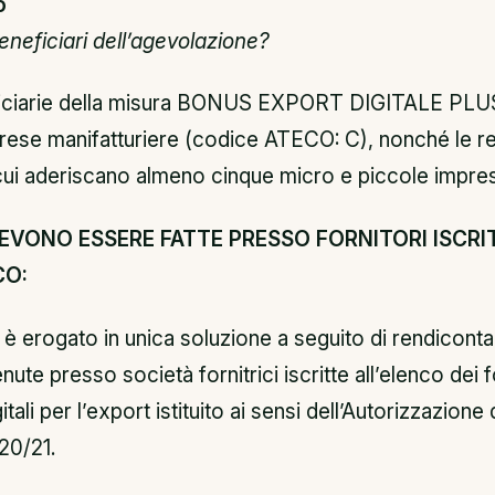
o
eneficiari dell’agevolazione?
iciarie della misura BONUS EXPORT DIGITALE PLUS
ese manifatturiere (codice ATECO: C), nonché le ret
cui aderiscano almeno cinque micro e piccole impre
DEVONO ESSERE FATTE PRESSO FORNITORI ISCRI
CO:
o è erogato in unica soluzione a seguito di rendiconta
ute presso società fornitrici iscritte all’elenco dei fo
itali per l’export istituito ai sensi dell’Autorizzazione
20/21.