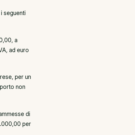
i seguenti
0,00, a
IVA, ad euro
prese, per un
mporto non
e ammesse di
5.000,00 per