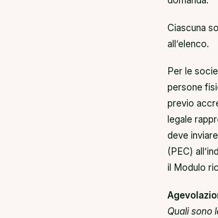
domanda.
Ciascuna soc
all’elenco.
Per le socie
persone fisi
previo accre
legale rappre
deve inviare
(PEC) all’in
il Modulo ri
Agevolazio
Quali sono l