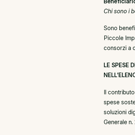
Beneficiari
Chi sono i b
Sono benef
Piccole Impr
consorzi a 
LE SPESE 
NELL’ELEN
Il contribut
spese sosten
soluzioni dig
Generale n. 