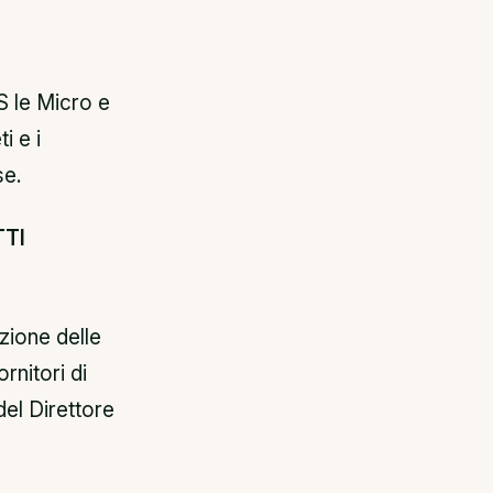
 le Micro e
i e i
se.
TTI
zione delle
rnitori di
 del Direttore