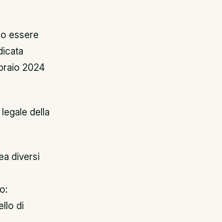
ono essere
dicata
bbraio 2024
legale della
ea diversi
o:
llo di