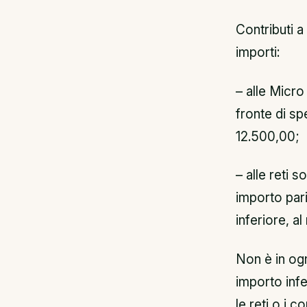
Contributi 
importi:
– alle Micro
fronte di sp
12.500,00;
– alle reti 
importo par
inferiore, a
Non è in og
importo inf
le reti o i c