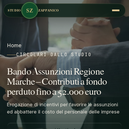
SZ
STUDIO
ZAPPANICO
Home
CIRCOLARI DALLO STUDIO
Bando Assunzioni Regione
Marche – Contributi a fondo
perduto fino a 52.000 euro
Erogazione di incentivi per favorire le assunzioni
ed abbattere il costo del personale delle imprese