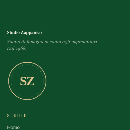
Footer e informazioni
Studio Zappanico
Studio di famiglia accanto agli imprenditori.
Dal 1968.
SZ
STUDIO
Home