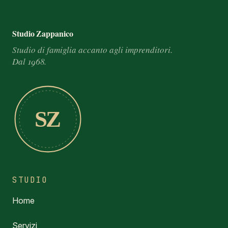
Footer e informazioni
Studio Zappanico
Studio di famiglia accanto agli imprenditori.
Dal 1968.
SZ
STUDIO
Home
Servizi