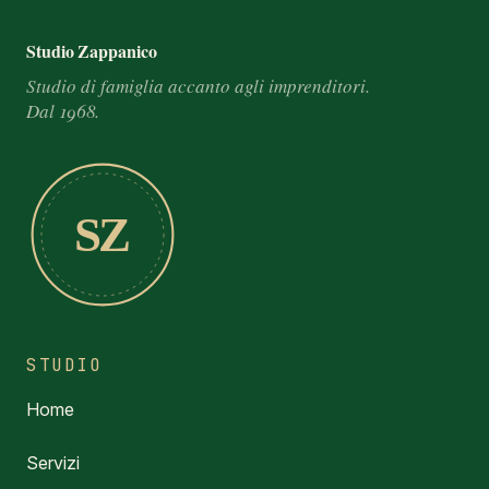
Footer e informazioni
Studio Zappanico
Studio di famiglia accanto agli imprenditori.
Dal 1968.
SZ
STUDIO
Home
Servizi