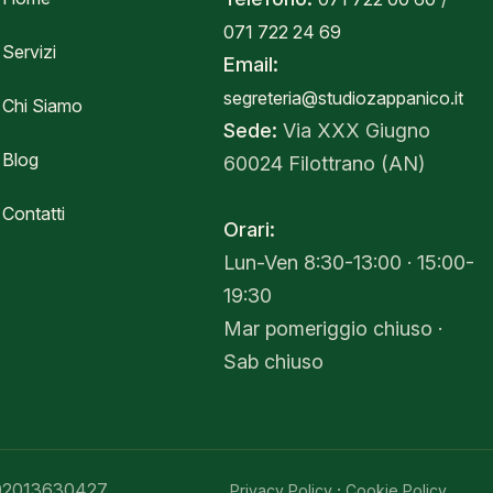
071 722 24 69
Servizi
Email:
segreteria@studiozappanico.it
Chi Siamo
Sede:
Via XXX Giugno
Blog
60024 Filottrano (AN)
Contatti
Orari:
Lun-Ven 8:30-13:00 · 15:00-
19:30
Mar pomeriggio chiuso ·
Sab chiuso
 02013630427
·
Privacy Policy
Cookie Policy