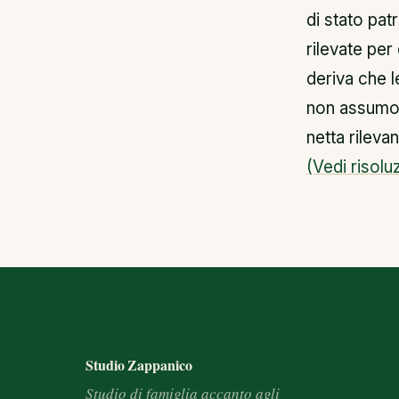
di stato pa
rilevate per
deriva che l
non assumon
netta rilevant
(Vedi risolu
Footer e informazioni
Studio Zappanico
Studio di famiglia accanto agli