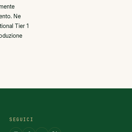
emente
mento. Ne
ional Tier 1
roduzione
SEGUICI