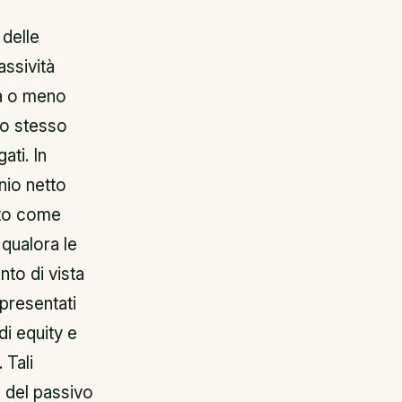
 delle
assività
ia o meno
Lo stesso
ati. In
nio netto
cato come
qualora le
nto di vista
ppresentati
di equity e
 Tali
’ del passivo