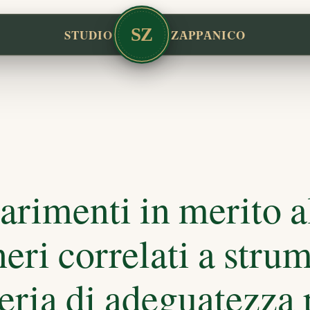
SZ
STUDIO
ZAPPANICO
iarimenti in merito a
oneri correlati a stru
teria di adeguatezza