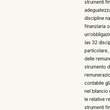
strumenti fin
adeguatezza 
discipline n
finanziaria
un’obbligazi
Ias 32 disci
particolare,
delle remune
strumento di
remunerazion
contabile gl
nel bilancio
le relative 
strumenti fi