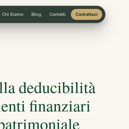
Chi Siamo
Blog
Contatti
Contattaci
lla deducibilità
menti finanziari
 patrimoniale