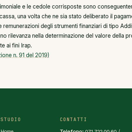
trimoniale e le cedole corrisposte sono conseguent
 cassa, una volta che ne sia stato deliberato il paga
e remunerazioni degli strumenti finanziari di tipo Addit
o rilevanza nella determinazione del valore della p
e ai fini Irap.
zione n. 91 del 2019)
STUDIO
CONTATTI
Home
Telefono:
/
071 722 00 60