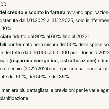
000.
del credito
e sconto in fattura
avranno applicazione
ostenute dal 1.01.2022 al 31.12.2025, solo in riferimen
 110%;
ciate
ridotto dal 90% al 60% fino al 2023;
ili
confermato nella misura del 50% delle spese so
e del tetto da € 16.000 a € 5.000 per il triennio 202
nari (
risparmio energetico, ristrutturazione
) e
bo
 un triennio (2022/2024) nelle percentuali conosciut
ente del 65%, del 50% e del 36%.
n maniera più dettagliata le previsioni per le varie age
 pianificazione