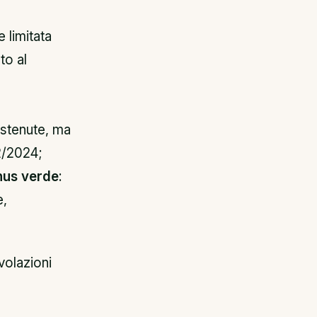
 limitata
to al
stenute, ma
2/2024;
nus verde
:
e,
volazioni