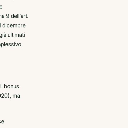
le
a 9 dell’art.
31 dicembre
ià ultimati
mplessivo
 il bonus
2020), ma
se