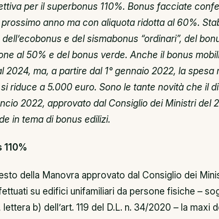
ettiva per il superbonus 110%. Bonus facciate conf
l prossimo anno ma con aliquota ridotta al 60%. Stab
4 dell’ecobonus e del sismabonus “ordinari”, del bon
ione al 50% e del bonus verde. Anche il bonus mobili
 al 2024, ma, a partire dal 1° gennaio 2022, la spes
si riduce a 5.000 euro. Sono le tante novità che il d
ancio 2022, approvato dal Consiglio dei Ministri del 
e in tema di bonus edilizi.
s 110%
esto della Manovra approvato dal Consiglio dei Minist
fettuati su edifici unifamiliari da persone fisiche – sog
lettera b) dell’art. 119 del D.L. n. 34/2020 – la maxi 