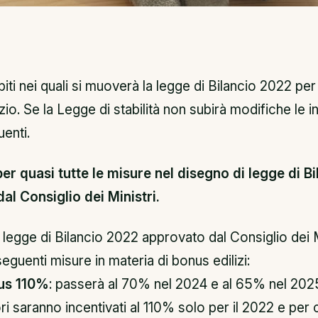
iti nei quali si muoverà la legge di Bilancio 2022 per
izio. Se la Legge di stabilità non subirà modifiche le i
enti.
er quasi tutte le misure nel disegno di legge di Bi
al Consiglio dei Ministri.
i legge di Bilancio 2022 approvato dal Consiglio dei M
eguenti misure in materia di bonus edilizi:
us 110%
: passerà al 70% nel 2024 e al 65% nel 2025
vori saranno incentivati al 110% solo per il 2022 e per 