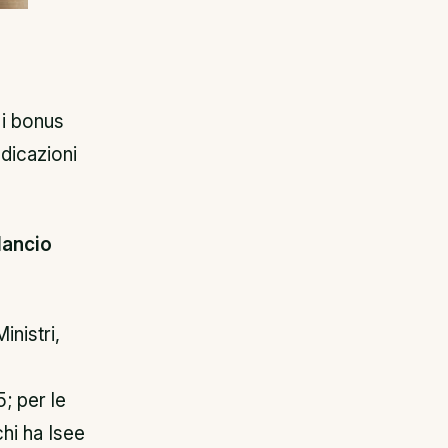
 i bonus
ndicazioni
lancio
inistri,
; per le
chi ha Isee