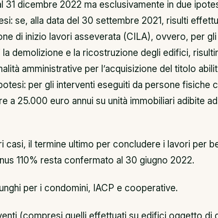
 al 31 dicembre 2022 ma esclusivamente in due ipotes
si: se, alla data del 30 settembre 2021, risulti effettu
e di inizio lavori asseverata (CILA), ovvero, per gli 
la demolizione e la ricostruzione degli edifici, risulti
alità amministrative per l’acquisizione del titolo abilit
otesi: per gli interventi eseguiti da persone fisiche
e a 25.000 euro annui su unità immobiliari adibite ad
altri casi, il termine ultimo per concludere i lavori per 
nus 110% resta confermato al 30 giugno 2022.
lunghi per i condomini, IACP e cooperative.
rventi (compresi quelli effettuati su edifici oggetto d