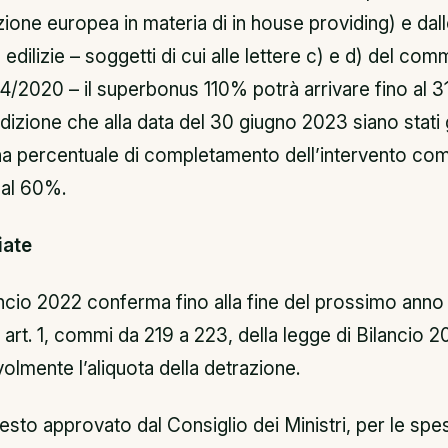
azione europea in materia di in house providing) e dal
edilizie – soggetti di cui alle lettere c) e d) del comm
 34/2020 – il superbonus 110% potrà arrivare fino al 
izione che alla data del 30 giugno 2023 siano stati g
una percentuale di completamento dell’intervento co
 al 60%.
iate
lancio 2022 conferma fino alla fine del prossimo anno
 art. 1, commi da 219 a 223, della legge di Bilancio 
olmente l’aliquota della detrazione.
esto approvato dal Consiglio dei Ministri, per le spe