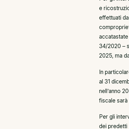
e ricostruzi
effettuati d
comproprietà
accatastate –
34/2020 – s
2025, ma da
In particola
al 31 dicem
nell’anno 2
fiscale sarà
Per gli inter
dei predetti 