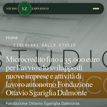
SZ
STUDIO
ZAPPANICO
Home
CIRCOLARI DALLO STUDIO
Microcredito fino a 35.000 euro
per l’avvio e lo sviluppo di
nuove imprese e attività di
lavoro autonomo Fondazione
Ottavio Sgariglia Dalmonte
Fondazione Ottavio Sgariglia Dalmonte.