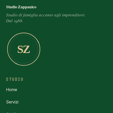
Footer e informazioni
Studio Zappanico
Studio di famiglia accanto agli imprenditori.
Dal 1968.
SZ
STUDIO
Home
Servizi