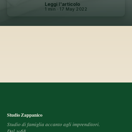
Leggi l'articolo
1 min · 17 May 2022
Footer e informazioni
Studio Zappanico
Studio di famiglia accanto agli imprenditori.
Dal 1968.