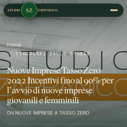
SZ
STUDIO
ZAPPANICO
Home
CIRCOLARI DALLO STUDIO
Nuove Imprese Tasso Zero
2022 Incentivi fino al 90% per
l’avvio di nuove imprese
giovanili e femminili
ON NUOVE IMPRESE A TASSO ZERO