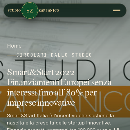
SZ
STUDIO
ZAPPANICO
Home
CIRCOLARI DALLO STUDIO
Smart&Start 2022
Finanziamenti Europei senza
interessi fino all’80% per
imprese innovative
Smart&Start Italia è l’incentivo che sostiene la
nascita e la crescita delle startup innovative.