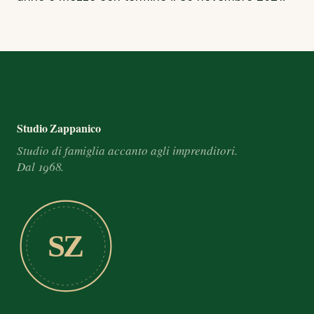
Footer e informazioni
Studio Zappanico
Studio di famiglia accanto agli imprenditori.
Dal 1968.
SZ