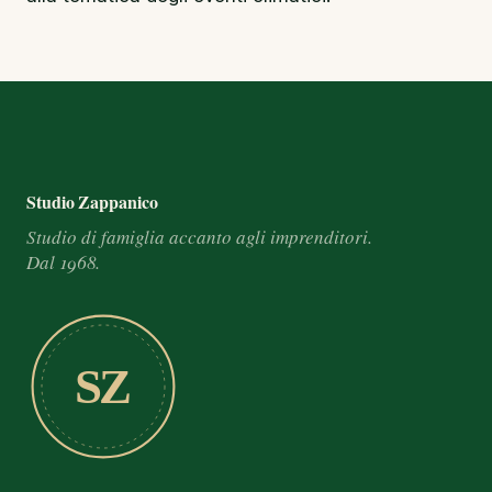
Footer e informazioni
Studio Zappanico
Studio di famiglia accanto agli imprenditori.
Dal 1968.
SZ