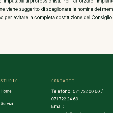
 imputabili ai professionisti. Per rafforzare l’impian
ne viene suggerito di scaglionare la nomina dei mem
c per evitare la completa sostituzione del Consiglio
STUDIO
CONTATTI
Home
Telefono:
/
071 722 00 60
071 722 24 69
Servizi
Email: