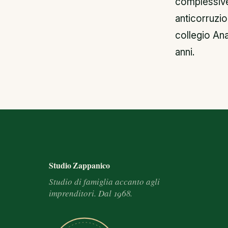
complessive’
anticorruzio
collegio Ana
anni.
Footer e informazioni
Studio Zappanico
Studio di famiglia accanto agli
imprenditori. Dal 1968.