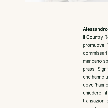
Alessandro 
Il Country R
promuove l’I
commissari 
mancano spu
prassi. Signi
che hanno un
dove ‘hanno 
chiedere inf
transazioni 