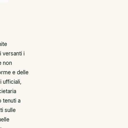
ite
 versanti i
e non
orme e delle
ufficiali,
ietaria
 tenuti a
i sulle
elle