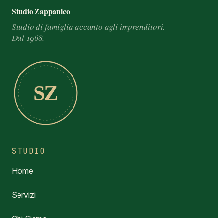
Footer e informazioni
Studio Zappanico
Studio di famiglia accanto agli imprenditori.
Dal 1968.
SZ
STUDIO
Home
Servizi