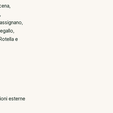
cena,
,
assignano,
egallo,
otella e
ioni esterne