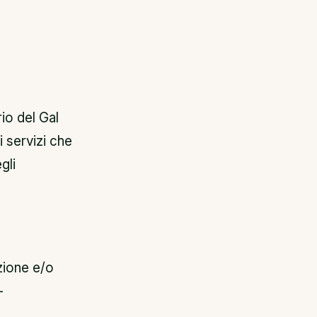
rio del Gal
i servizi che
gli
azione e/o
–