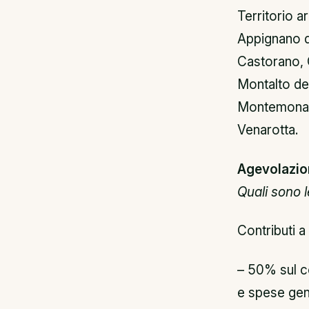
Territorio 
Appignano d
Castorano, 
Montalto de
Montemonaco
Venarotta.
Agevolazio
Quali sono l
Contributi a
– 50% sul co
e spese gene