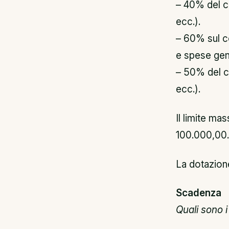
– 40% del co
ecc.).
– 60% sul co
e spese gene
– 50% del co
ecc.).
Il limite ma
100.000,00.
La dotazione
Scadenza
Quali sono 