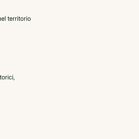
l territorio
orici,