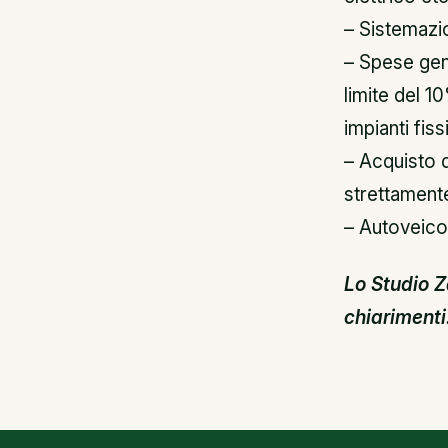
– Sistemazio
– Spese gene
limite del 10
impianti fis
– Acquisto d
strettamente
– Autoveicol
Lo Studio Z
chiarimenti