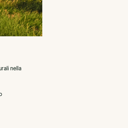
ali nella
o