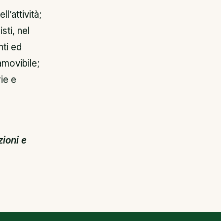
l’attività;
sti, nel
nti ed
amovibile;
ie e
ioni e