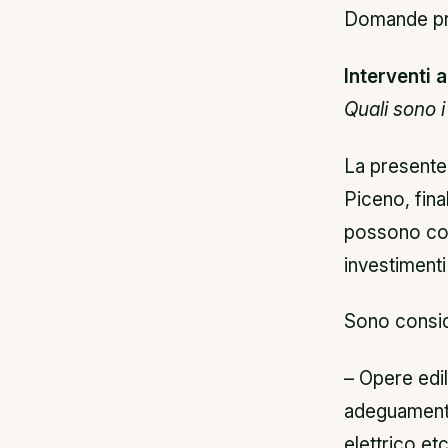
Domande pres
Interventi
Quali sono i 
La presente 
Piceno, final
possono con
investimenti
Sono conside
– Opere edil
adeguamento 
elettrico etc