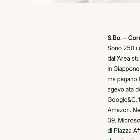
S.Bo. – Cor
Sono 250 i 
dall’Area st
in Giappone 
ma pagano le
agevolata dov
Google&C. fa
Amazon. Nel
39. Microso
di Piazza Aff