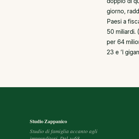
doppio di qu
giorno, radd
Paesi a fisc
50 miliardi. 
per 64 milion
23 e ‘I giga
Footer e informazioni
Studio Zappanico
Studio di famiglia accanto agli
imprenditori. Dal 1968.