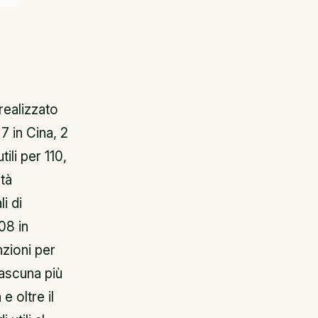
realizzato
7 in Cina, 2
ili per 110,
ità
li di
08 in
zioni per
ascuna più
e oltre il