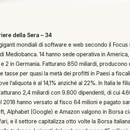
riere della Sera – 34
giganti mondiali di software e web secondo il Focus 
udi Mediobanca. 14 hanno sede operativa in America, 
e 2 in Germania. Fatturano 850 miliardi, producono ut
 tasse per quasi la metà dei profitti in Paesi a fiscal
e l’aliquota è al 14,1% anziché al 22%. In Italia le filia
tturano 2,4 miliardi con 9.800 dipendenti, di cui 4.6
 2018 hanno versato al fisco 64 milioni e pagato san
ft, Alphabet (Google) e Amazon valgono in Borsa ci
ari, e il settore capitalizza otto volte la Borsa italiana 