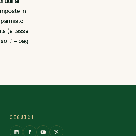
utili al
 imposte in
isparmiato
ità (e tasse
bsoft’ – pag.
SEGUICI