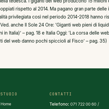
ella tedesca. I giganti del web producono 15 milioni di 
oppiati rispetto al 2014. Ma pagano gran parte delle
alità privilegiata così nel periodo 2014-2018 hanno r
(Ved. anche Il Sole 24 Ore: ‘Giganti web pieni di liquid
i in Italia)’ – pag. 18 e Italia Oggi: ‘La corsa delle we
nti del web danno pochi spiccioli al Fisco’ – pag. 35)
STUDIO
CONTATTI
Home
Telefono:
/
071 722 00 60