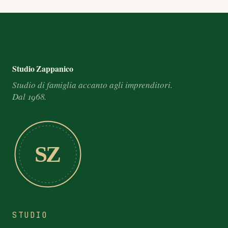
Footer e informazioni
Studio Zappanico
Studio di famiglia accanto agli imprenditori.
Dal 1968.
SZ
STUDIO