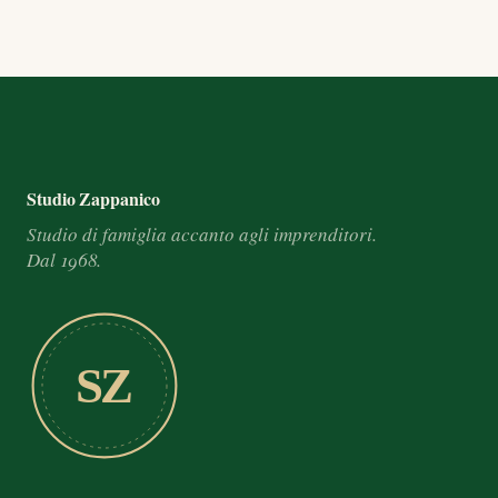
Footer e informazioni
Studio Zappanico
Studio di famiglia accanto agli imprenditori.
Dal 1968.
SZ